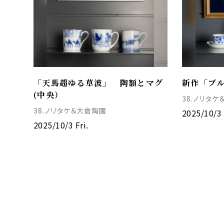
「天馬超ゆる草波」 陶額とマグ
新作「ブ
(中央）
38.ノリタ
38.ノリタケ＆大倉陶園
2025/10/3 
2025/10/3 Fri.