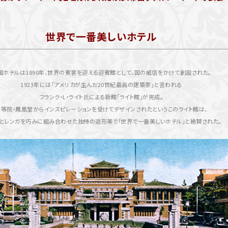
世界で一番美しいホテル
国ホテルは1890年、世界の賓客を迎える迎賓館として、国の威信をかけて創設された。
1923年には「アメリカが生んだ20世紀最高の建築家」と言われる
フランク・L・ライト氏による新館「ライト館」が完成。
平等院・鳳凰堂からインスピレーションを受けてデザインされたというこのライト館は、
とレンガを巧みに組み合わせた独特の造形美で「世界で一番美しいホテル」と絶賛された。