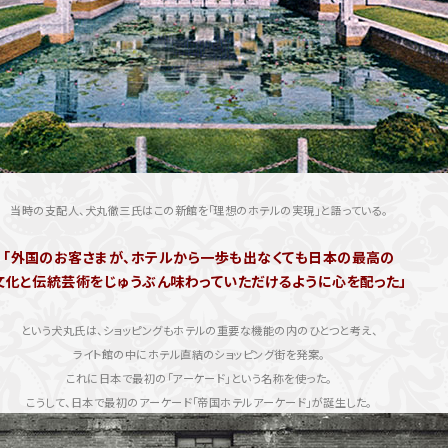
当時の支配人、犬丸徹三氏はこの新館を「理想のホテルの実現」と語っている。
「外国のお客さまが、ホテルから一歩も出なくても日本の最高の
文化と伝統芸術をじゅうぶん味わっていただけるように心を配った」
という犬丸氏は、ショッピングもホテルの重要な機能の内のひとつと考え、
ライト館の中にホテル直結のショッピング街を発案。
これに日本で最初の「アーケード」という名称を使った。
こうして、日本で最初のアーケード「帝国ホテルアーケード」が誕生した。