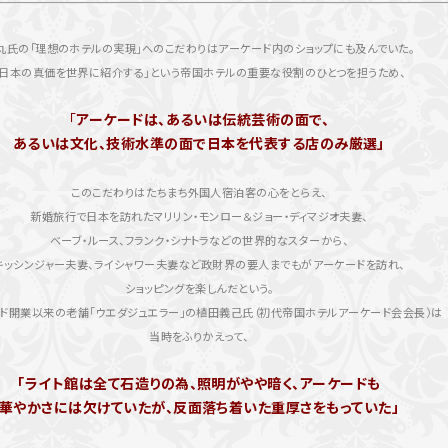
丸氏の「理想のホテルの実現」へのこだわりはアーケード内のショップにも及んでいた。
「日本の真価を世界に紹介する」という帝国ホテルの重要な役割のひとつを担うため、
「
アーケードは、あるいは伝統芸術の面で、
あるいは文化、技術水準の面で日本を代表する店のみ厳選」
このこだわりはたちまち外国人宿泊客の心をとらえ、
新婚旅行で日本を訪れたマリリン・モンロー＆ジョー・ディマジオ夫妻、
ベーブ・ルース、フランク・シナトラなどの世界的なスターから、
キッシンジャー夫妻、ライシャワー夫妻など政財界の要人までもがアーケードを訪れ、
ショッピングを楽しんだという。
ド開業以来の老舗「ウエダジュエラー」の植田義己氏（初代帝国ホテルアーケード会会長）は
当時をふりかえって、
「ライト館は全て石造りの為、照明がやや暗く、アーケードも
華やかさには欠けていたが、反面落ち着いた重厚さをもっていた」