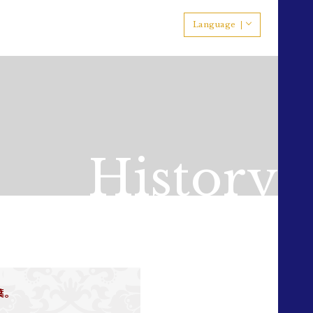
Language
History
葉。