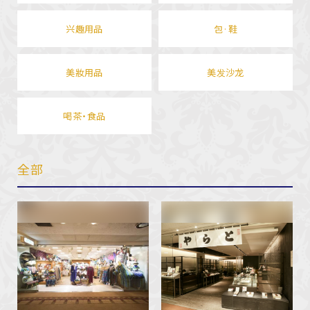
兴趣用品
包·鞋
美妝用品
美发沙龙
喝茶・食品
全部