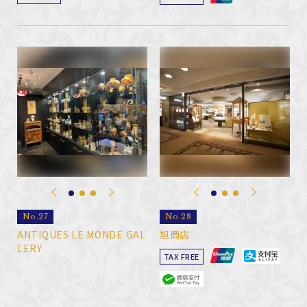
No.27
No.28
ANTIQUES LE MONDE GAL
旭商店
LERY
TAX FREE