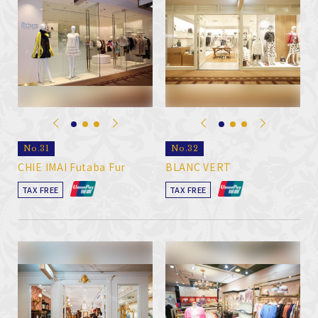
No.31
No.32
CHIE IMAI Futaba Fur
BLANC VERT
TAX FREE
TAX FREE