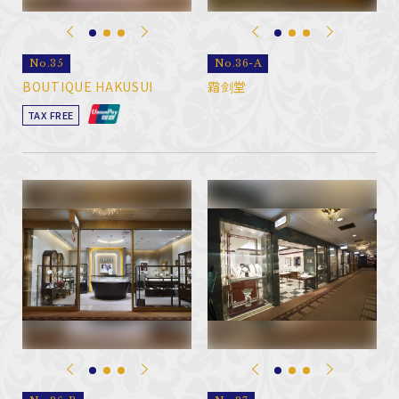
No.35
No.36-A
BOUTIQUE HAKUSUI
霜剑堂
TAX FREE