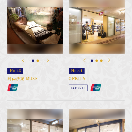
No.43
No.44
时尚沙龙 MUSE
ORBITA
TAX FREE