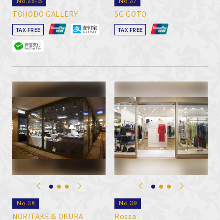
No.36-B
No.37
TOHODO GALLERY
SG GOTO
TAX FREE
TAX FREE
No.38
No.39
NORITAKE & OKURA
Rossa