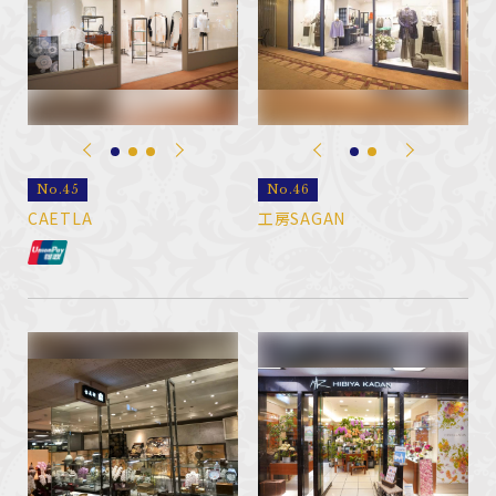
No.45
No.46
CAETLA
工房SAGAN