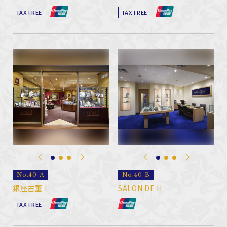
TAX FREE
TAX FREE
No.40-A
No.40-B
銀座古董 I
SALON DE H
TAX FREE