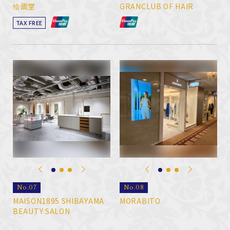
绘画堂
GRANCLUB OF HAIR
TAX FREE
No.07
No.08
MAISON1895 SHIBAYAMA
MORABITO
BEAUTY SALON