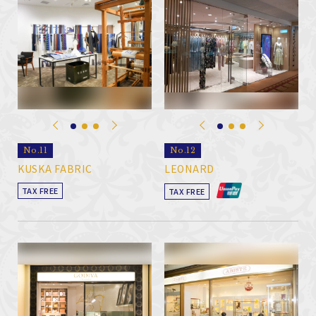
No.11
No.12
KUSKA FABRIC
LEONARD
TAX FREE
TAX FREE