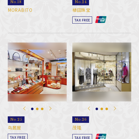
No.18
No.24
MORABITO
植田珠宝
TAX FREE
No.25
No.26
鸟居屋
茂隆
TAX FREE
TAX FREE