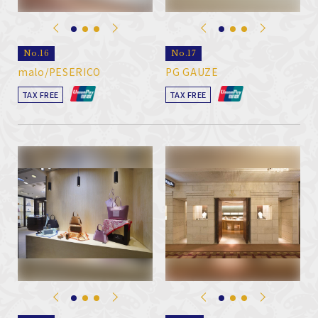
No.16
No.17
malo/PESERICO
PG GAUZE
TAX FREE
TAX FREE