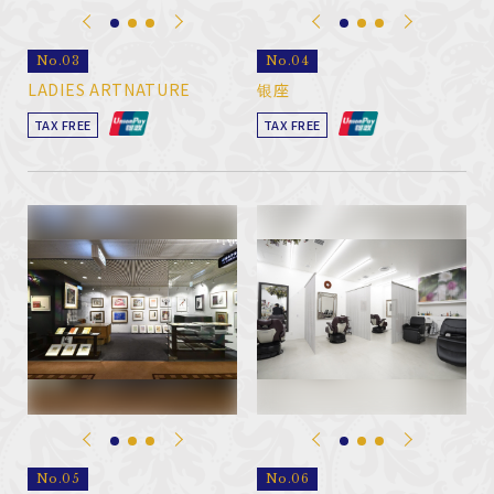
No.03
No.04
LADIES ARTNATURE
银座
TAX FREE
TAX FREE
No.05
No.06