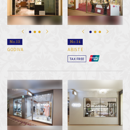
No.13
No.14
GODIVA
ABISTE
TAX FREE