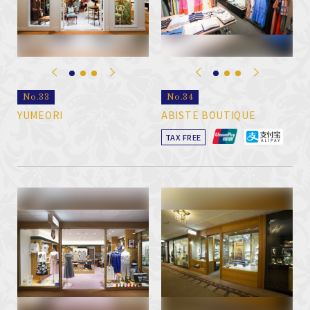
No.33
No.34
YUMEORI
ABISTE BOUTIQUE
TAX FREE