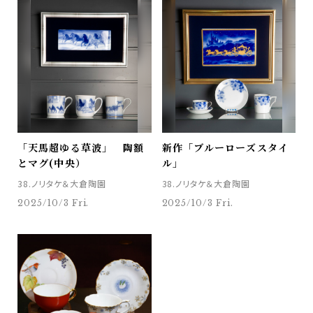
「天馬超ゆる草波」 陶額
新作「ブルーローズスタイ
とマグ(中央）
ル」
38.ノリタケ＆大倉陶園
38.ノリタケ＆大倉陶園
2025/10/3 Fri.
2025/10/3 Fri.