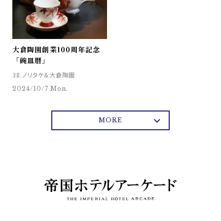
大倉陶園創業100周年記念
「碗皿暦」
38.ノリタケ＆大倉陶園
2024/10/7 Mon.
MORE