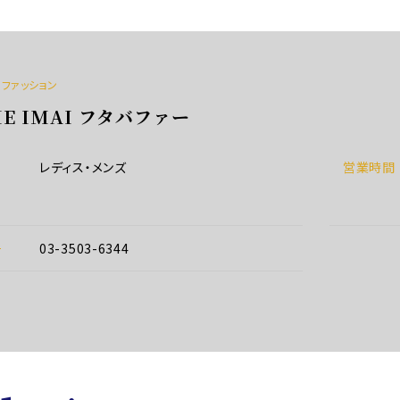
スファッション
HIE IMAI フタバファー
レディス・メンズ
営業時間
号
03-3503-6344