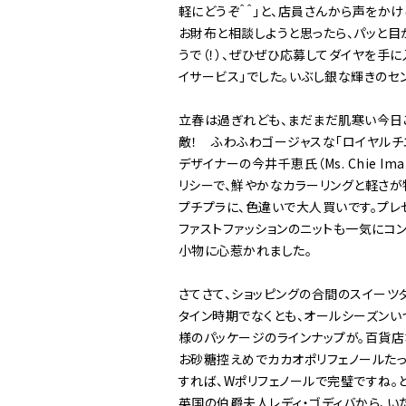
軽にどうぞ＾＾」と、店員さんから声をか
お財布と相談しようと思ったら、パッと目
うで（！）、ぜひぜひ応募してダイヤを手
イサービス」でした。いぶし銀な輝きのセ
立春は過ぎれども、まだまだ肌寒い今日
敵！ ふわふわゴージャスな「ロイヤルチ
デザイナーの今井千恵氏（Ms. Chie
リシーで、鮮やかなカラーリングと軽さが
プチプラに、色違いで大人買いです。プ
ファストファッションのニットも一気にコ
小物に心惹かれました。
さてさて、ショッピングの合間のスイーツタ
タイン時期でなくとも、オールシーズンい
様のパッケージのラインナップが。百貨店
お砂糖控えめでカカオポリフェノールたっ
すれば、Wポリフェノールで完璧ですね。
英国の伯爵夫人レディ・ゴディバから、い