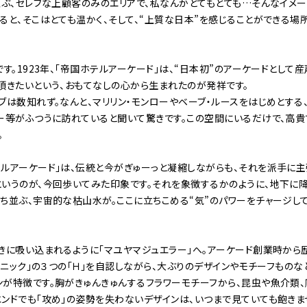
並ぶ、セレブな上顧客のみのエリアで、私なんかとてもとても…そんなイメ
ると、そこはとても温かく、そして、“上質な日本”を感じることができる場
す。1923年、「帝国ホテルアーケード」は、“日本初”のアーケードとして
頂きたいという、おもてなしの心から生まれたのが発祥です。
ブは数知れず。なんと、マリリン・モンローやベーブ・ルースをはじめとする
ー等がふつうに訪れていると聞いて驚きです。この空間にいるだけで、高貴
。
ルアーケード」は、伝統と今がぎゅーっと凝縮しながらも、それを派手に主
いうのが、今回歩いてみた印象です。それを象徴するかのように、地下に降
ち並ぶ、宇宙的な枯山水が。ここに立ちこめる“気”のパワーをチャージし
きに吸い込まれるように「マユヤマジュエラー」へ。アーケード創業時か
テクニック」の３つの「Ｈ」を自認しながら、大ぶりのデザインやモチーフもの
が特徴です。胸がきゅんきゅんするフラワーモチーフから、昆虫や魚介類、
ンドでも「攻め」の姿勢を失わないデザインは、いつまで見ていても飽きませ