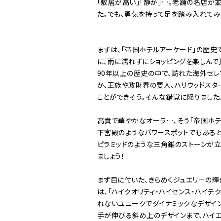
「敷居が高い」「静か」…。老舗の名店が
た。でも、勇気を持って足を踏み入れてみ
まずは、「帝国ホテルアーケード」の歴史で
に、雨に濡れずにショッピングを楽しんで
90年以上の歴史の中で、訪れた海外セレ
か、王族や政財界の要人、ハリウッドスタ
ことができそう。そんな錯覚に陥りました
高貴で華やかなオーラ…、そう「帝国ホテ
下宮殿のようなパワースポットでもあると
ピラミッドのような三角錐のストーンが立
ましょう！
まず目に付いた、きらめくジュエリーの輝
は、「ハイクオリティ・ハイセンス・ハイ
れないユニークでダイナミックなデザイン
手が伸びる斜め上のデザインまで、ハイエ