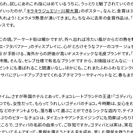
けられ、試しにあれこれ指にはめているうちに、うっとりと魅了されていくのが
がいったのが、「
キラキラジュエリー川柳大賞
」のポスター。なんと、金賞は
に入れよう！とメラメラ熱意が湧いてきました。ちなみに去年の金賞作品は
ンスです。
この頃。アーケード街は暖かですが、外へ出れば冷たい風がからだの熱を
エ・フタバファー」のディスプレイに、心がとろけそうなファーのコサージュ
 Imai）が手掛ける、海外からの評価が高いドメスティックな毛皮ブランドです
特徴。そんな、セレブ仕様で有名なブランドですから、お値段はどんなに…と思
レゼントにも喜ばれること間違いなし。ほかにも、これまたふわふわなミン
ンサバにグレードアップさせてくれるプチマフラーやティペットなど、春もま
イム。さすが帝国ホテルとあって、チョコレートブランドの王道！「ゴディバ」
つでも、女性だって、もらってうれしいゴディバのチョコ。今時期は、女心を
などのテナントよりも、落ち着いて選ぶことができるシックな店内で、テイ
ぷりのビターなチョコは、ダイエットやアンチエイジングにも効果ばっちり
ところで、ゴディバの名前の由来って、ご存知ですか。ゴディバとは実は、実
ただいてるんですって。重税を課そうとする夫を戒め、苦しむ領民を救うた