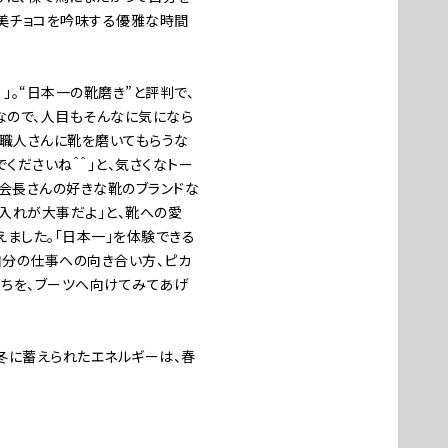
褒美チョコを吟味する優雅な時間
）」。“日本一の靴磨き”と評判で、
なので、人目もそんなに気になら
の職人さんに靴を磨いてもらうな
くださいね＾＾」と、気さくなトー
の会長さんの好きな靴のブランドな
手入れが大事だよ」と、靴への愛
えました。「日本一」を体験できる
、自分の仕事への向き合い方、ピカ
持ちを、ブーツへ向けてみてあげ
冬に蓄えられたエネルギーは、春