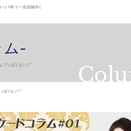
0時～17時 ※一部店舗除く
ラム-
セレブっぽくない？"
Col
ブっぽくない？"