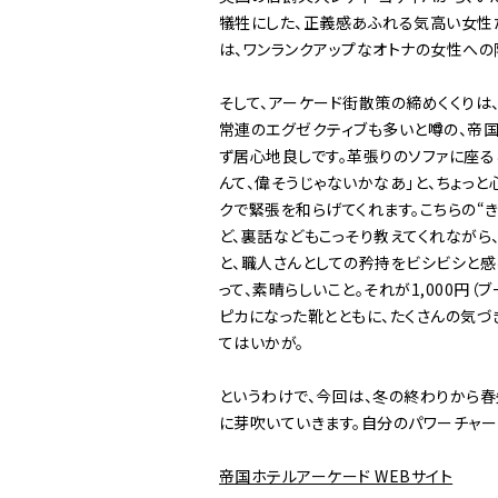
犠牲にした、正義感あふれる気高い女性
は、ワンランクアップなオトナの女性への
そして、アーケード街散策の締めくくりは、人
常連のエグゼクティブも多いと噂の、帝
ず居心地良しです。革張りのソファに座る
んて、偉そうじゃないかなあ」と、ちょっ
クで緊張を和らげてくれます。こちらの“
ど、裏話などもこっそり教えてくれながら
と、職人さんとしての矜持をビシビシと感
って、素晴らしいこと。それが1,000円
ピカになった靴とともに、たくさんの気
てはいかが。
というわけで、今回は、冬の終わりから春
に芽吹いていきます。自分のパワーチャー
帝国ホテルアーケード WEBサイト