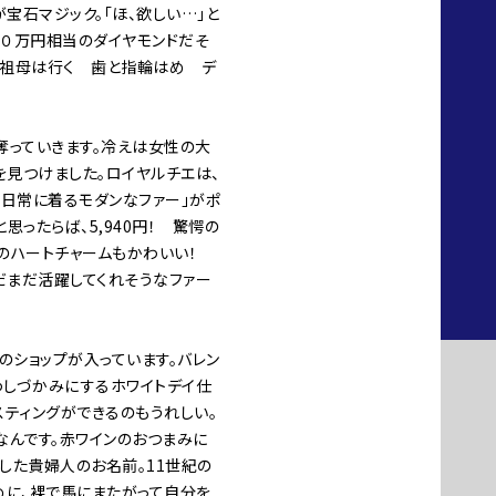
宝石マジック。「ほ、欲しい…」と
３０万円相当のダイヤモンドだそ
、「祖母は行く 歯と指輪はめ デ
奪っていきます。冷えは女性の大
を見つけました。ロイヤルチエは、
。「日常に着るモダンなファー」がポ
ったらば、5,940円！ 驚愕の
クのハートチャームもかわいい！
だまだ活躍してくれそうなファー
のショップが入っています。バレン
わしづかみにするホワイトデイ仕
スティングができるのもうれしい。
なんです。赤ワインのおつまみに
在した貴婦人のお名前。11世紀の
めに、裸で馬にまたがって自分を