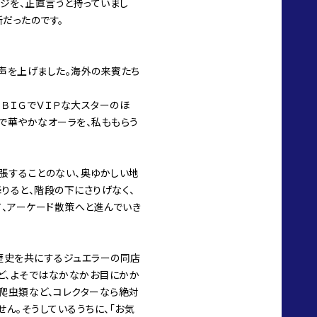
ージを、正直言うと持っていまし
所だったのです。
産声を上げました。海外の来賓たち
、ＢＩＧでＶＩＰな大スターのほ
で華やかなオーラを、私ももらう
張することのない、奥ゆかしい地
りると、階段の下にさりげなく、
て、アーケード散策へと進んでいき
ら歴史を共にするジュエラーの同店
など、よそではなかなかお目にかか
爬虫類など、コレクターなら絶対
ん。そうしているうちに、「お気