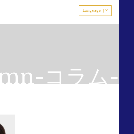
Language
umn-コラム-