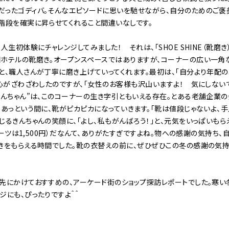
だったゴディバ。そんなエピソードに思いを馳せながら、自分のためのご
階段を確実に昇らせてくれること間違いなしです。
生初体験にチャレンジしてみました！ それは、「SHOE SHINE（靴磨き
国ホテルの靴磨き。オープンスペースではありますが、コーナーの広い一角
と、職人さんが丁寧に磨き上げていってくれます。最初は、「自分より年配
と心がざわざわしたのですが、「女性のお客様も沢山いますよ！ 気にしないで
きんちゃん”は、このコーナーの生き字引ともいえる存在。とある老舗企業
、あっという間に、靴がピカピカになっていきます。「靴は値段じゃないよ、
じるきんちゃんの笑顔に、「よし、私もがんばろう！」と、元気をいっぱいもら
（ブーツは1,500円）だなんて、ありがたすぎですよね。物への感謝の気持ち
づきをもらえる時間でした。靴の衣替えの前に、ぜひぜひこの冬の感謝の気
先にかけておすすめの、アーケード街のショップ探訪レポートでした。寒い
ジにも、ぴったりですよ＾＾